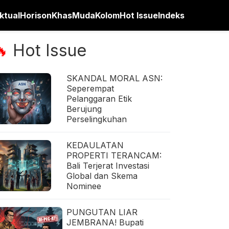
ktual
Horison
Khas
Muda
Kolom
Hot Issue
Indeks
Hot Issue
🔥
SKANDAL MORAL ASN:
Seperempat
Pelanggaran Etik
Berujung
Perselingkuhan
KEDAULATAN
PROPERTI TERANCAM:
Bali Terjerat Investasi
Global dan Skema
Nominee
PUNGUTAN LIAR
JEMBRANA! Bupati