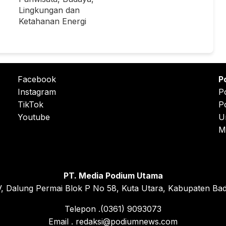
Lingkungan dan
Ketahanan Energi
Facebook
P
Instagram
P
TikTok
P
Youtube
U
M
PT. Media Podium Utama
, Dalung Permai Blok P No 58, Kuta Utara, Kabupaten Bad
Telepon .(0361) 9093073
Email . redaksi@podiumnews.com