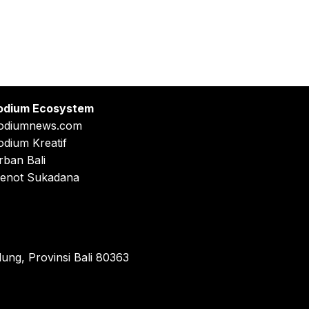
odium Ecosystem
odiumnews.com
odium Kreatif
rban Bali
enot Sukadana
ung, Provinsi Bali 80363