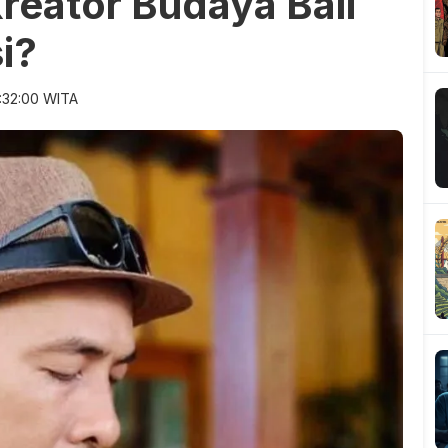
reator Budaya Bali
i?
:32:00 WITA