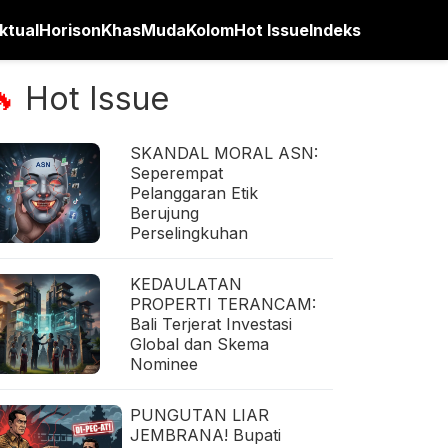
ktual
Horison
Khas
Muda
Kolom
Hot Issue
Indeks
Hot Issue
🔥
SKANDAL MORAL ASN:
Seperempat
Pelanggaran Etik
Berujung
Perselingkuhan
KEDAULATAN
PROPERTI TERANCAM:
Bali Terjerat Investasi
Global dan Skema
Nominee
PUNGUTAN LIAR
JEMBRANA! Bupati