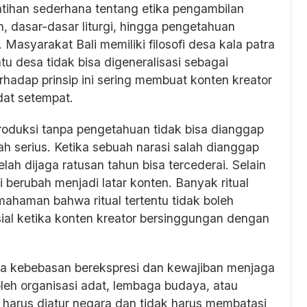
latihan sederhana tentang etika pengambilan
 dasar-dasar liturgi, hingga pengetahuan
asyarakat Bali memiliki filosofi desa kala patra
u desa tidak bisa digeneralisasi sebagai
erhadap prinsip ini sering membuat konten kreator
at setempat.
roduksi tanpa pengetahuan tidak bisa dianggap
ah serius. Ketika sebuah narasi salah dianggap
elah dijaga ratusan tahun bisa tercederai. Selain
i berubah menjadi latar konten. Banyak ritual
mahaman bahwa ritual tertentu tidak boleh
osial ketika konten kreator bersinggungan dengan
tara kebebasan berekspresi dan kewajiban menjaga
 oleh organisasi adat, lembaga budaya, atau
ak harus diatur negara dan tidak harus membatasi