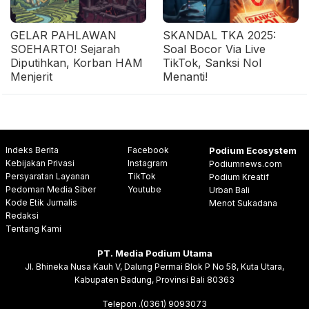
GELAR PAHLAWAN
SKANDAL TKA 2025:
SOEHARTO! Sejarah
Soal Bocor Via Live
Diputihkan, Korban HAM
TikTok, Sanksi Nol
Menjerit
Menanti!
Indeks Berita
Facebook
Podium Ecosystem
Kebijakan Privasi
Instagram
Podiumnews.com
Persyaratan Layanan
TikTok
Podium Kreatif
Pedoman Media Siber
Youtube
Urban Bali
Kode Etik Jurnalis
Menot Sukadana
Redaksi
Tentang Kami
PT. Media Podium Utama
Jl. Bhineka Nusa Kauh V, Dalung Permai Blok P No 58, Kuta Utara,
Kabupaten Badung, Provinsi Bali 80363
Telepon .(0361) 9093073