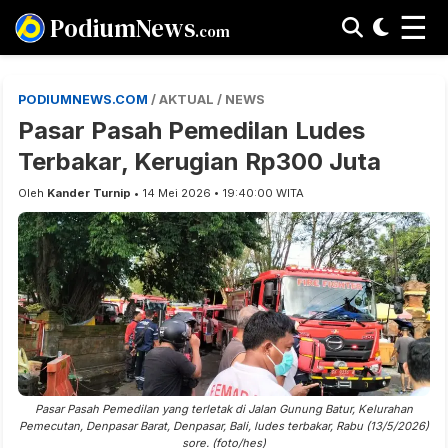
☰
PodiumNews
.com
PODIUMNEWS.COM
/ AKTUAL / NEWS
Pasar Pasah Pemedilan Ludes
Terbakar, Kerugian Rp300 Juta
Oleh
Kander Turnip
• 14 Mei 2026 • 19:40:00 WITA
Pasar Pasah Pemedilan yang terletak di Jalan Gunung Batur, Kelurahan
Pemecutan, Denpasar Barat, Denpasar, Bali, ludes terbakar, Rabu (13/5/2026)
sore. (foto/hes)