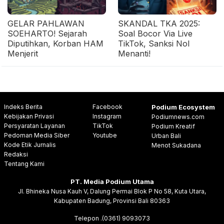
GELAR PAHLAWAN
SKANDAL TKA 2025:
SOEHARTO! Sejarah
Soal Bocor Via Live
Diputihkan, Korban HAM
TikTok, Sanksi Nol
Menjerit
Menanti!
Indeks Berita
Facebook
Podium Ecosystem
Kebijakan Privasi
Instagram
Podiumnews.com
Persyaratan Layanan
TikTok
Podium Kreatif
Pedoman Media Siber
Youtube
Urban Bali
Kode Etik Jurnalis
Menot Sukadana
Redaksi
Tentang Kami
PT. Media Podium Utama
Jl. Bhineka Nusa Kauh V, Dalung Permai Blok P No 58, Kuta Utara,
Kabupaten Badung, Provinsi Bali 80363
Telepon .(0361) 9093073