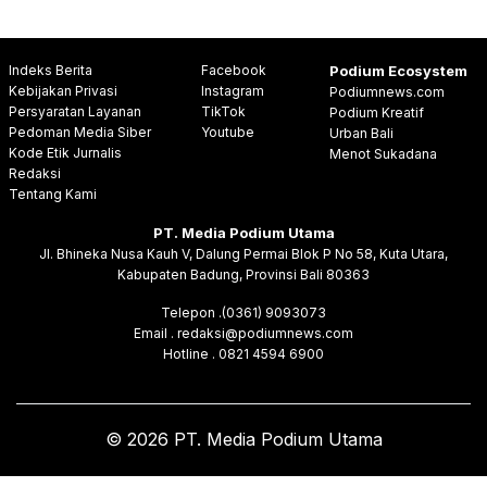
Indeks Berita
Facebook
Podium Ecosystem
Kebijakan Privasi
Instagram
Podiumnews.com
Persyaratan Layanan
TikTok
Podium Kreatif
Pedoman Media Siber
Youtube
Urban Bali
Kode Etik Jurnalis
Menot Sukadana
Redaksi
Tentang Kami
PT. Media Podium Utama
Jl. Bhineka Nusa Kauh V, Dalung Permai Blok P No 58, Kuta Utara,
Kabupaten Badung, Provinsi Bali 80363
Telepon .(0361) 9093073
Email . redaksi@podiumnews.com
Hotline . 0821 4594 6900
© 2026 PT. Media Podium Utama