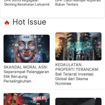
DPR Soroti Kegagalan
DPR: Calon Manajer Koperasi
Skrining Kesehatan Latsarmil
Bukan Tentara
Hot Issue
🔥
KEDAULATAN
SKANDAL MORAL ASN:
PROPERTI TERANCAM:
Seperempat Pelanggaran
Bali Terjerat Investasi
Etik Berujung
Global dan Skema
Perselingkuhan
Nominee