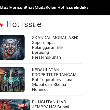
ktual
Horison
Khas
Muda
Kolom
Hot Issue
Indeks
Hot Issue
🔥
SKANDAL MORAL ASN:
Seperempat
Pelanggaran Etik
Berujung
Perselingkuhan
KEDAULATAN
PROPERTI TERANCAM:
Bali Terjerat Investasi
Global dan Skema
Nominee
PUNGUTAN LIAR
JEMBRANA! Bupati