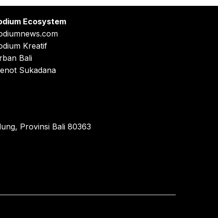
odium Ecosystem
odiumnews.com
odium Kreatif
rban Bali
enot Sukadana
ung, Provinsi Bali 80363