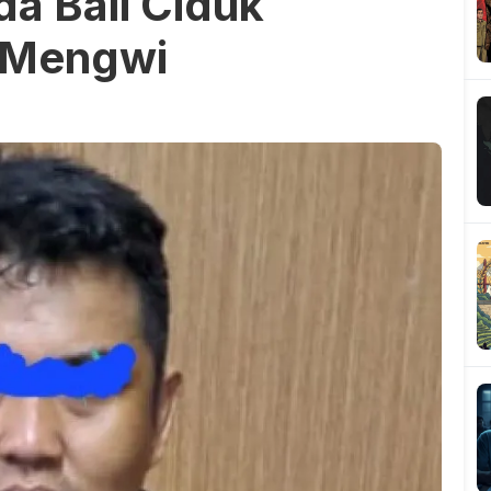
da Bali Ciduk
 Mengwi