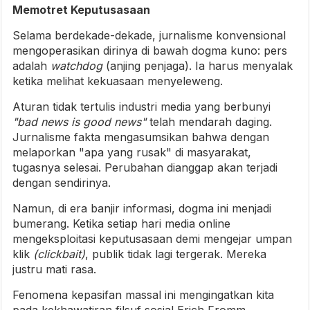
Memotret Keputusasaan
Selama berdekade-dekade, jurnalisme konvensional
mengoperasikan dirinya di bawah dogma kuno: pers
adalah
watchdog
(anjing penjaga). Ia harus menyalak
ketika melihat kekuasaan menyeleweng.
Aturan tidak tertulis industri media yang berbunyi
"bad news is good news"
telah mendarah daging.
Jurnalisme fakta mengasumsikan bahwa dengan
melaporkan "apa yang rusak" di masyarakat,
tugasnya selesai. Perubahan dianggap akan terjadi
dengan sendirinya.
Namun, di era banjir informasi, dogma ini menjadi
bumerang. Ketika setiap hari media online
mengeksploitasi keputusasaan demi mengejar umpan
klik
(clickbait)
, publik tidak lagi tergerak. Mereka
justru mati rasa.
Fenomena kepasifan massal ini mengingatkan kita
pada kekhawatiran filsuf sosial Erich Fromm