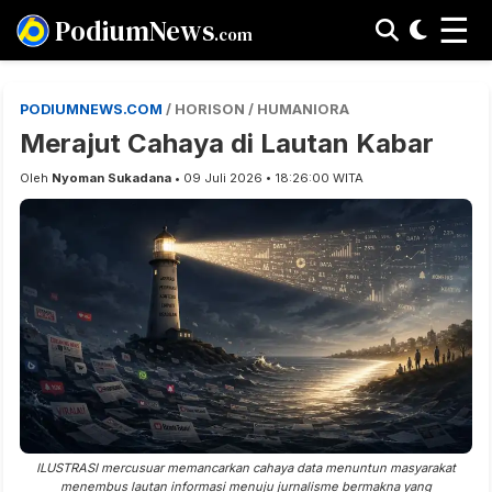
☰
PodiumNews
.com
PODIUMNEWS.COM
/ HORISON / HUMANIORA
Merajut Cahaya di Lautan Kabar
Oleh
Nyoman Sukadana
• 09 Juli 2026 • 18:26:00 WITA
ILUSTRASI mercusuar memancarkan cahaya data menuntun masyarakat
menembus lautan informasi menuju jurnalisme bermakna yang