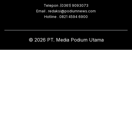
Telepon .(0361) 9093073
Email . redaksi@podiumnews.com
Hotline . 0821 4594 6900
© 2026 PT. Media Podium Utama