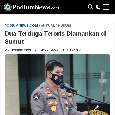
☰
PodiumNews
.com
PODIUMNEWS.COM
/ AKTUAL / HUKUM
Dua Terduga Teroris Diamankan di
Sumut
Oleh
Podiumnews
• 01 Februari 2022 • 18:14:30 WITA