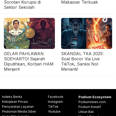
Sorotan Korupsi di
Makassar Terkuak
Sektor Sekolah
GELAR PAHLAWAN
SKANDAL TKA 2025:
SOEHARTO! Sejarah
Soal Bocor Via Live
Diputihkan, Korban HAM
TikTok, Sanksi Nol
Menjerit
Menanti!
Indeks Berita
Facebook
Podium Ecosystem
Kebijakan Privasi
Instagram
Podiumnews.com
Persyaratan Layanan
TikTok
Podium Kreatif
Pedoman Media Siber
Youtube
Urban Bali