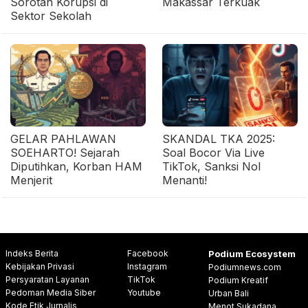
Sorotan Korupsi di
Makassar Terkuak
Sektor Sekolah
GELAR PAHLAWAN
SKANDAL TKA 2025:
SOEHARTO! Sejarah
Soal Bocor Via Live
Diputihkan, Korban HAM
TikTok, Sanksi Nol
Menjerit
Menanti!
Indeks Berita
Facebook
Podium Ecosystem
Kebijakan Privasi
Instagram
Podiumnews.com
Persyaratan Layanan
TikTok
Podium Kreatif
Pedoman Media Siber
Youtube
Urban Bali
Kode Etik Jurnalis
Menot Sukadana