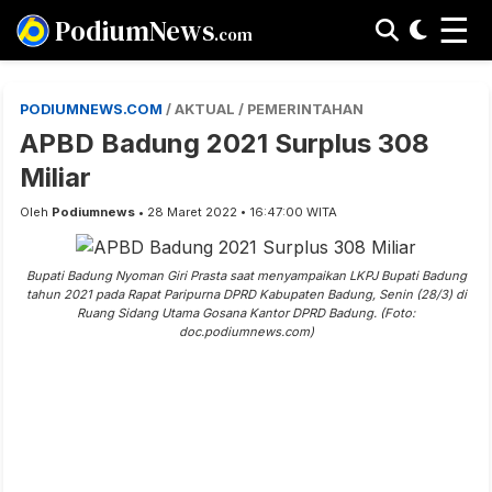
☰
PodiumNews
.com
PODIUMNEWS.COM
/ AKTUAL / PEMERINTAHAN
APBD Badung 2021 Surplus 308
Miliar
Oleh
Podiumnews
• 28 Maret 2022 • 16:47:00 WITA
Bupati Badung Nyoman Giri Prasta saat menyampaikan LKPJ Bupati Badung
tahun 2021 pada Rapat Paripurna DPRD Kabupaten Badung, Senin (28/3) di
Ruang Sidang Utama Gosana Kantor DPRD Badung. (Foto:
doc.podiumnews.com)