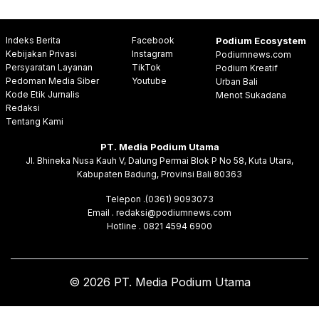
Indeks Berita
Facebook
Podium Ecosystem
Kebijakan Privasi
Instagram
Podiumnews.com
Persyaratan Layanan
TikTok
Podium Kreatif
Pedoman Media Siber
Youtube
Urban Bali
Kode Etik Jurnalis
Menot Sukadana
Redaksi
Tentang Kami
PT. Media Podium Utama
Jl. Bhineka Nusa Kauh V, Dalung Permai Blok P No 58, Kuta Utara,
Kabupaten Badung, Provinsi Bali 80363
Telepon .(0361) 9093073
Email . redaksi@podiumnews.com
Hotline . 0821 4594 6900
© 2026 PT. Media Podium Utama