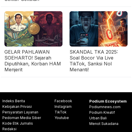
GELAR PAHLAWAN
SKANDAL TKA 2025:
SOEHARTO! Sejarah
Soal Bocor Via Live
Diputihkan, Korban HAM
TikTok, Sanksi Nol
Menjerit
Menanti!
Indeks Berita
Facebook
Podium Ecosystem
Kebijakan Privasi
Instagram
Podiumnews.com
Persyaratan Layanan
TikTok
Podium Kreatif
Pedoman Media Siber
Youtube
Urban Bali
Kode Etik Jurnalis
Menot Sukadana
Redaksi