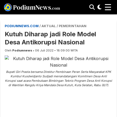
☰
PodiumNews
.com
PODIUMNEWS.COM
/ AKTUAL / PEMERINTAHAN
Kutuh Diharap jadi Role Model
Desa Antikorupsi Nasional
Oleh
Podiumnews
• 06 Juli 2022 • 18:09:00 WITA
Bupati Giri Prasta bersama Direktur Pembinaan Peran Serta Masyarakat KPK
Kumbul Kusdwidjanto Sudjadi menandatangani Komitmen Desa Anti
Korupsi saat acara Pembukaan Bimbingan Teknis Program Desa Anti Korupsi
di Wantilan Rangdu Kriya Mandala Desa Kutuh, Kuta Selatan, Rabu (6/7).