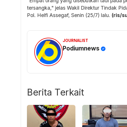
"Empat orang yang disebutkan tadi pada pu
tersangka," jelas Wakil Direktur Tindak P
Pol. Helfi Assegaf, Senin (25/7) lalu.
(ris/s
JOURNALIST
Podiumnews
Berita Terkait