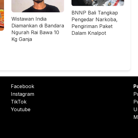
BNNP Bali Tangkap
Wistawan India
Pengedar Narkoba,
Diamankan di Bandara
Pengiriman Paket
Ngurah Rai Bawa 10
Dalam Knalpot
Kg Ganja
Facebook
P
Instagram
P
TikTok
P
Youtube
U
M