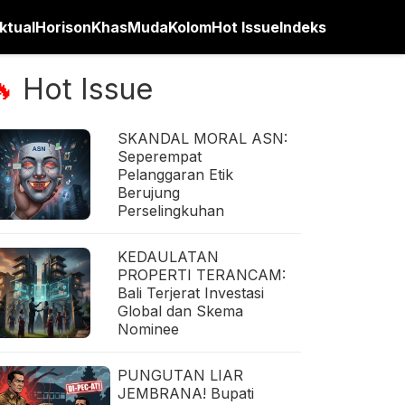
ktual
Horison
Khas
Muda
Kolom
Hot Issue
Indeks
Hot Issue
🔥
SKANDAL MORAL ASN:
Seperempat
Pelanggaran Etik
Berujung
Perselingkuhan
KEDAULATAN
PROPERTI TERANCAM:
Bali Terjerat Investasi
Global dan Skema
Nominee
PUNGUTAN LIAR
JEMBRANA! Bupati