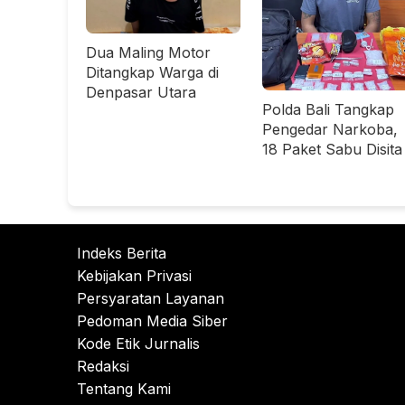
Dua Maling Motor
Ditangkap Warga di
Denpasar Utara
Polda Bali Tangkap
Pengedar Narkoba,
18 Paket Sabu Disita
Indeks Berita
Kebijakan Privasi
Persyaratan Layanan
Pedoman Media Siber
Kode Etik Jurnalis
Redaksi
Tentang Kami