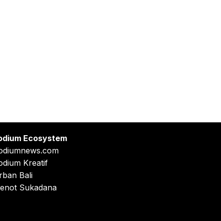
odium Ecosystem
odiumnews.com
odium Kreatif
rban Bali
enot Sukadana