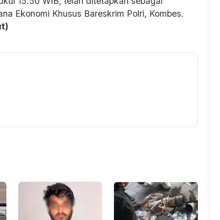
kul 15.50 WIB, telah ditetapkan sebagai
idana Ekonomi Khusus Bareskrim Polri, Kombes.
ut)