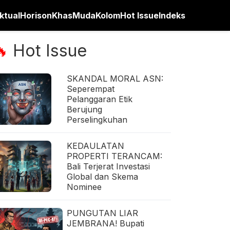
ktual
Horison
Khas
Muda
Kolom
Hot Issue
Indeks
Hot Issue
🔥
SKANDAL MORAL ASN:
Seperempat
Pelanggaran Etik
Berujung
Perselingkuhan
KEDAULATAN
PROPERTI TERANCAM:
Bali Terjerat Investasi
Global dan Skema
Nominee
PUNGUTAN LIAR
JEMBRANA! Bupati