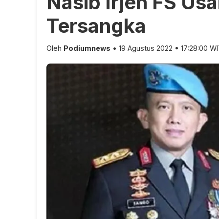
Nasib Irjen FS Usai
Tersangka
Oleh
Podiumnews
• 19 Agustus 2022 • 17:28:00 W