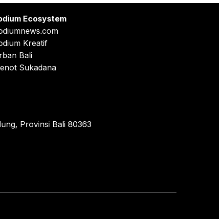
odium Ecosystem
odiumnews.com
odium Kreatif
rban Bali
enot Sukadana
ung, Provinsi Bali 80363