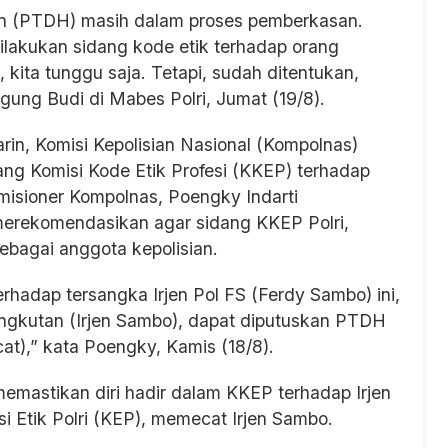
an (PTDH) masih dalam proses pemberkasan.
ilakukan sidang kode etik terhadap orang
 kita tunggu saja. Tetapi, sudah ditentukan,
gung Budi di Mabes Polri, Jumat (19/8).
in, Komisi Kepolisian Nasional (Kompolnas)
ng Komisi Kode Etik Profesi (KKEP) terhadap
omisioner Kompolnas, Poengky Indarti
merekomendasikan agar sidang KKEP Polri,
bagai anggota kepolisian.
hadap tersangka Irjen Pol FS (Ferdy Sambo) ini,
ngkutan (Irjen Sambo), dapat diputuskan PTDH
t),” kata Poengky, Kamis (18/8).
mastikan diri hadir dalam KKEP terhadap Irjen
 Etik Polri (KEP), memecat Irjen Sambo.