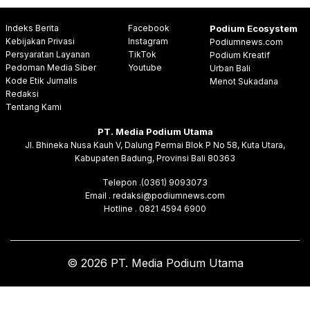
Indeks Berita
Facebook
Podium Ecosystem
Kebijakan Privasi
Instagram
Podiumnews.com
Persyaratan Layanan
TikTok
Podium Kreatif
Pedoman Media Siber
Youtube
Urban Bali
Kode Etik Jurnalis
Menot Sukadana
Redaksi
Tentang Kami
PT. Media Podium Utama
Jl. Bhineka Nusa Kauh V, Dalung Permai Blok P No 58, Kuta Utara,
Kabupaten Badung, Provinsi Bali 80363
Telepon .(0361) 9093073
Email . redaksi@podiumnews.com
Hotline . 0821 4594 6900
© 2026 PT. Media Podium Utama