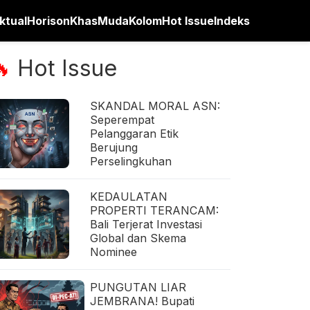
ktual
Horison
Khas
Muda
Kolom
Hot Issue
Indeks
Hot Issue
🔥
SKANDAL MORAL ASN:
Seperempat
Pelanggaran Etik
Berujung
Perselingkuhan
KEDAULATAN
PROPERTI TERANCAM:
Bali Terjerat Investasi
Global dan Skema
Nominee
PUNGUTAN LIAR
JEMBRANA! Bupati