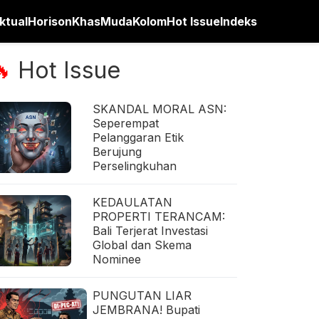
ktual
Horison
Khas
Muda
Kolom
Hot Issue
Indeks
Hot Issue
🔥
SKANDAL MORAL ASN:
Seperempat
Pelanggaran Etik
Berujung
Perselingkuhan
KEDAULATAN
PROPERTI TERANCAM:
Bali Terjerat Investasi
Global dan Skema
Nominee
PUNGUTAN LIAR
JEMBRANA! Bupati