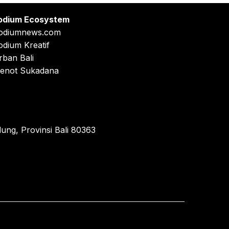
odium Ecosystem
odiumnews.com
odium Kreatif
rban Bali
enot Sukadana
ung, Provinsi Bali 80363