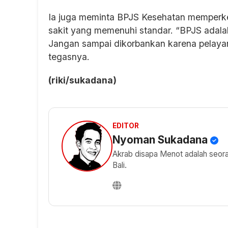
Ia juga meminta BPJS Kesehatan memperke
sakit yang memenuhi standar. “BPJS adalah
Jangan sampai dikorbankan karena pelayana
tegasnya.
(riki/sukadana)
EDITOR
Nyoman Sukadana
Akrab disapa Menot adalah seorang
Bali.