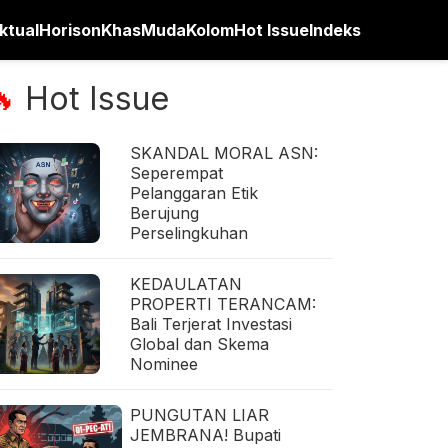
ktual
Horison
Khas
Muda
Kolom
Hot Issue
Indeks
Hot Issue
🔥
SKANDAL MORAL ASN:
Seperempat
Pelanggaran Etik
Berujung
Perselingkuhan
KEDAULATAN
PROPERTI TERANCAM:
Bali Terjerat Investasi
Global dan Skema
Nominee
PUNGUTAN LIAR
JEMBRANA! Bupati