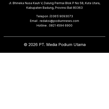
Jl. Bhineka Nusa Kauh V, Dalung Permai Blok P No 58, Kuta Utara,
Kabupaten Badung, Provinsi Bali 80363
Telepon .(0361) 9093073
Email . redaksi@podiumnews.com
Hotline . 0821 4594 6900
© 2026 PT. Media Podium Utama