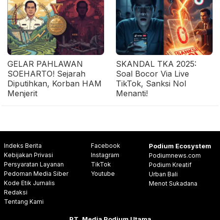
GELAR PAHLAWAN
SKANDAL TKA 2025:
SOEHARTO! Sejarah
Soal Bocor Via Live
Diputihkan, Korban HAM
TikTok, Sanksi Nol
Menjerit
Menanti!
Indeks Berita
Facebook
Podium Ecosystem
Kebijakan Privasi
Instagram
Podiumnews.com
Persyaratan Layanan
TikTok
Podium Kreatif
Pedoman Media Siber
Youtube
Urban Bali
Kode Etik Jurnalis
Menot Sukadana
Redaksi
Tentang Kami
PT. Media Podium Utama