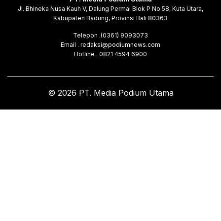
Jl. Bhineka Nusa Kauh V, Dalung Permai Blok P No 58, Kuta Utara,
Kabupaten Badung, Provinsi Bali 80363
Telepon .(0361) 9093073
Email . redaksi@podiumnews.com
Hotline . 0821 4594 6900
© 2026 PT. Media Podium Utama