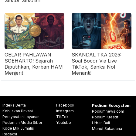
Sektor Sekolah
GELAR PAHLAWAN
SKANDAL TKA 2025:
SOEHARTO! Sejarah
Soal Bocor Via Live
Diputihkan, Korban HAM
TikTok, Sanksi Nol
Menjerit
Menanti!
Indeks Berita
Facebook
Podium Ecosystem
Kebijakan Privasi
Instagram
Podiumnews.com
Persyaratan Layanan
TikTok
Podium Kreatif
Pedoman Media Siber
Youtube
Urban Bali
Kode Etik Jurnalis
Menot Sukadana
Redaksi