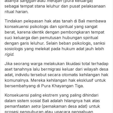
adanya
sanggah
atau
merajan
(pura keluarga)
sebagai tempat stana leluhur dan pusat pelaksanaan
ritual harian.
Tindakan pelepasan hak atas tanah di Bali membawa
konsekuensi psikologis dan spiritual yang sangat
berat, karena identik dengan pembongkaran tempat
suci keluarga dan pemutusan hubungan spiritual
dengan garis leluhur. Selain beban psikologis, sanksi
sosiologis yang melekat pada hukum adat jauh lebih
rigid
.
Jika seorang warga melakukan likuidasi total terhadap
aset tanahnya lalu bermigrasi keluar dari wilayah desa
adat, individu tersebut secara otomatis kehilangan hak
komunalnya. Mereka kehilangan hak eksklusif untuk
bersembahyang di Pura Khayangan Tiga.
Konsekuensi paling ekstrem yang paling dihindari
dalam sistem sosial Bali adalah hilangnya hak atas
pemanfaatan
setra
(pemakaman desa adat) untuk
prosesi penguburan atau upacara pengabuan