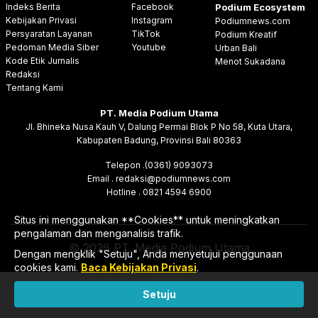
Indeks Berita
Facebook
Podium Ecosystem
Kebijakan Privasi
Instagram
Podiumnews.com
Persyaratan Layanan
TikTok
Podium Kreatif
Pedoman Media Siber
Youtube
Urban Bali
Kode Etik Jurnalis
Menot Sukadana
Redaksi
Tentang Kami
PT. Media Podium Utama
Jl. Bhineka Nusa Kauh V, Dalung Permai Blok P No 58, Kuta Utara,
Kabupaten Badung, Provinsi Bali 80363
Telepon .(0361) 9093073
Email . redaksi@podiumnews.com
Hotline . 0821 4594 6900
Situs ini menggunakan **Cookies** untuk meningkatkan
pengalaman dan menganalisis trafik.
© 2026 PT. Media Podium Utama
Dengan mengklik "Setuju", Anda menyetujui penggunaan
cookies kami.
Baca Kebijakan Privasi
.
Setuju