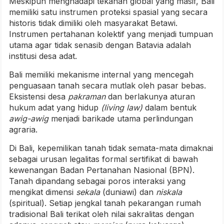
Meskipun menghadapi tekanan global yang masif, Bali
memiliki satu instrumen proteksi spasial yang secara
historis tidak dimiliki oleh masyarakat Betawi.
Instrumen pertahanan kolektif yang menjadi tumpuan
utama agar tidak senasib dengan Batavia adalah
institusi desa adat.
Bali memiliki mekanisme internal yang mencegah
penguasaan tanah secara mutlak oleh pasar bebas.
Eksistensi desa
pakraman
dan berlakunya aturan
hukum adat yang hidup
(living law)
dalam bentuk
awig-awig
menjadi barikade utama perlindungan
agraria.
Di Bali, kepemilikan tanah tidak semata-mata dimaknai
sebagai urusan legalitas formal sertifikat di bawah
kewenangan Badan Pertanahan Nasional (BPN).
Tanah dipandang sebagai poros interaksi yang
mengikat dimensi
sekala
(duniawi) dan
niskala
(spiritual). Setiap jengkal tanah pekarangan rumah
tradisional Bali terikat oleh nilai sakralitas dengan