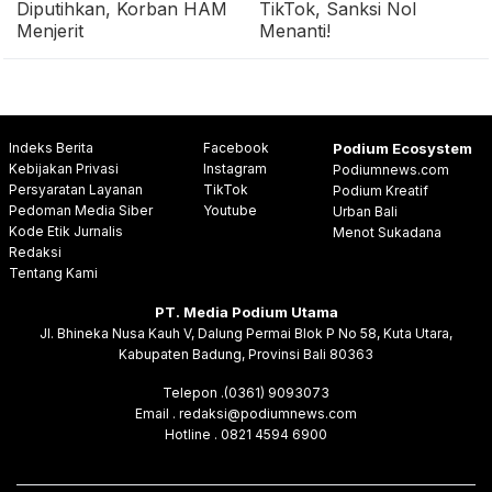
Diputihkan, Korban HAM
TikTok, Sanksi Nol
Menjerit
Menanti!
Indeks Berita
Facebook
Podium Ecosystem
Kebijakan Privasi
Instagram
Podiumnews.com
Persyaratan Layanan
TikTok
Podium Kreatif
Pedoman Media Siber
Youtube
Urban Bali
Kode Etik Jurnalis
Menot Sukadana
Redaksi
Tentang Kami
PT. Media Podium Utama
Jl. Bhineka Nusa Kauh V, Dalung Permai Blok P No 58, Kuta Utara,
Kabupaten Badung, Provinsi Bali 80363
Telepon .(0361) 9093073
Email . redaksi@podiumnews.com
Hotline . 0821 4594 6900