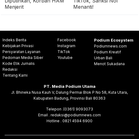
Diputihkan, Korban HAM
TikTok, Sanksi Nol
Menjerit
Menanti!
Indeks Berita
Facebook
Podium Ecosystem
Kebijakan Privasi
Instagram
Podiumnews.com
Persyaratan Layanan
TikTok
Podium Kreatif
Pedoman Media Siber
Youtube
Urban Bali
Kode Etik Jurnalis
Menot Sukadana
Redaksi
Tentang Kami
PT. Media Podium Utama
Jl. Bhineka Nusa Kauh V, Dalung Permai Blok P No 58, Kuta Utara,
Kabupaten Badung, Provinsi Bali 80363
Telepon .(0361) 9093073
Email . redaksi@podiumnews.com
Hotline . 0821 4594 6900