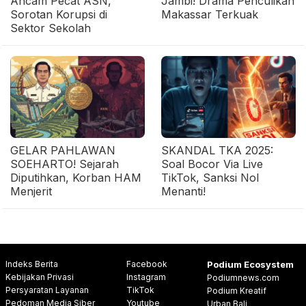
Ancam Pecat ASN,
Jambi! Drama Penculikan
Sorotan Korupsi di
Makassar Terkuak
Sektor Sekolah
GELAR PAHLAWAN
SKANDAL TKA 2025:
SOEHARTO! Sejarah
Soal Bocor Via Live
Diputihkan, Korban HAM
TikTok, Sanksi Nol
Menjerit
Menanti!
Indeks Berita
Facebook
Podium Ecosystem
Kebijakan Privasi
Instagram
Podiumnews.com
Persyaratan Layanan
TikTok
Podium Kreatif
Pedoman Media Siber
Youtube
Urban Bali