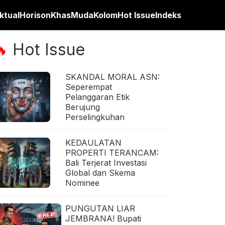
ktual
Horison
Khas
Muda
Kolom
Hot Issue
Indeks
Hot Issue
🔥
SKANDAL MORAL ASN:
Seperempat
Pelanggaran Etik
Berujung
Perselingkuhan
KEDAULATAN
PROPERTI TERANCAM:
Bali Terjerat Investasi
Global dan Skema
Nominee
PUNGUTAN LIAR
JEMBRANA! Bupati