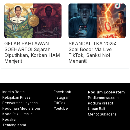
GELAR PAHLAWAN
SKANDAL TKA 2025:
SOEHARTO! Sejarah
Soal Bocor Via Live
Diputihkan, Korban HAM
TikTok, Sanksi Nol
Menjerit
Menanti!
Indeks Berita
Facebook
Podium Ecosystem
Kebijakan Privasi
Instagram
Podiumnews.com
Persyaratan Layanan
TikTok
Podium Kreatif
Pedoman Media Siber
Youtube
Urban Bali
Kode Etik Jurnalis
Menot Sukadana
Redaksi
Tentang Kami