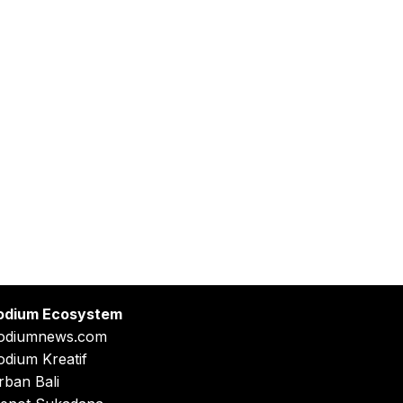
odium Ecosystem
odiumnews.com
odium Kreatif
rban Bali