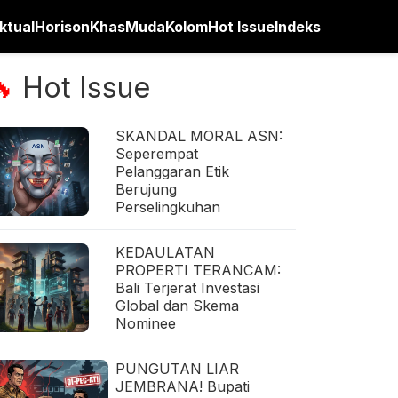
ktual
Horison
Khas
Muda
Kolom
Hot Issue
Indeks
Hot Issue
🔥
SKANDAL MORAL ASN:
Seperempat
Pelanggaran Etik
Berujung
Perselingkuhan
KEDAULATAN
PROPERTI TERANCAM:
Bali Terjerat Investasi
Global dan Skema
Nominee
PUNGUTAN LIAR
JEMBRANA! Bupati