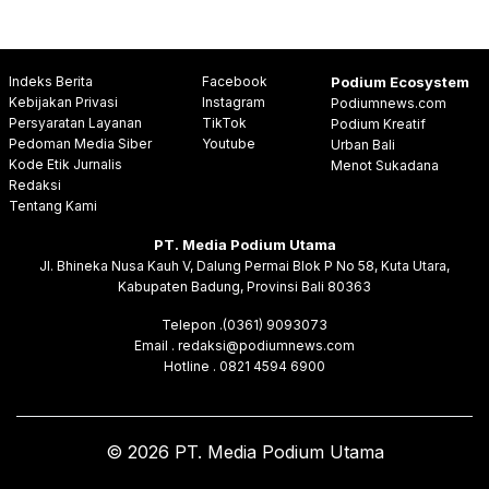
Indeks Berita
Facebook
Podium Ecosystem
Kebijakan Privasi
Instagram
Podiumnews.com
Persyaratan Layanan
TikTok
Podium Kreatif
Pedoman Media Siber
Youtube
Urban Bali
Kode Etik Jurnalis
Menot Sukadana
Redaksi
Tentang Kami
PT. Media Podium Utama
Jl. Bhineka Nusa Kauh V, Dalung Permai Blok P No 58, Kuta Utara,
Kabupaten Badung, Provinsi Bali 80363
Telepon .(0361) 9093073
Email . redaksi@podiumnews.com
Hotline . 0821 4594 6900
© 2026 PT. Media Podium Utama