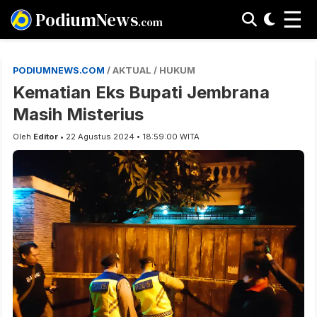
☰
PodiumNews
.com
PODIUMNEWS.COM
/ AKTUAL / HUKUM
Kematian Eks Bupati Jembrana
Masih Misterius
Oleh
Editor
• 22 Agustus 2024 • 18:59:00 WITA