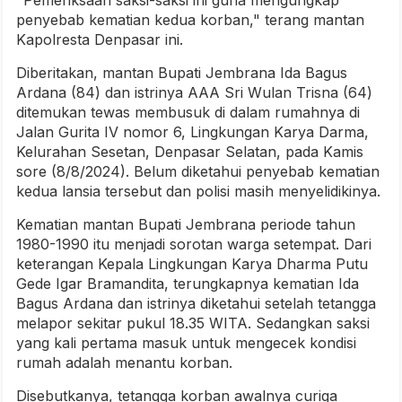
"Pemeriksaan saksi-saksi ini guna mengungkap
penyebab kematian kedua korban," terang mantan
Kapolresta Denpasar ini.
Diberitakan, mantan Bupati Jembrana Ida Bagus
Ardana (84) dan istrinya AAA Sri Wulan Trisna (64)
ditemukan tewas membusuk di dalam rumahnya di
Jalan Gurita IV nomor 6, Lingkungan Karya Darma,
Kelurahan Sesetan, Denpasar Selatan, pada Kamis
sore (8/8/2024). Belum diketahui penyebab kematian
kedua lansia tersebut dan polisi masih menyelidikinya.
Kematian mantan Bupati Jembrana periode tahun
1980-1990 itu menjadi sorotan warga setempat. Dari
keterangan Kepala Lingkungan Karya Dharma Putu
Gede Igar Bramandita, terungkapnya kematian Ida
Bagus Ardana dan istrinya diketahui setelah tetangga
melapor sekitar pukul 18.35 WITA. Sedangkan saksi
yang kali pertama masuk untuk mengecek kondisi
rumah adalah menantu korban.
Disebutkanya, tetangga korban awalnya curiga