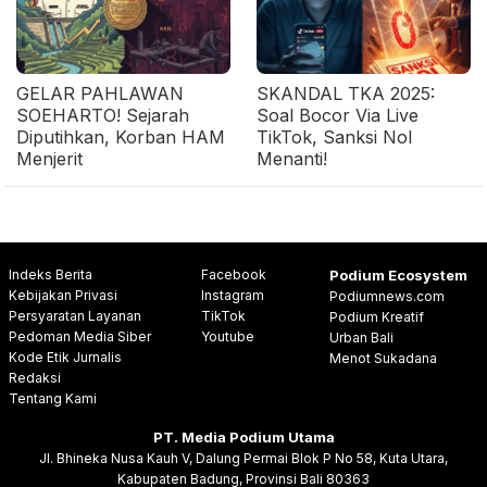
GELAR PAHLAWAN
SKANDAL TKA 2025:
SOEHARTO! Sejarah
Soal Bocor Via Live
Diputihkan, Korban HAM
TikTok, Sanksi Nol
Menjerit
Menanti!
Indeks Berita
Facebook
Podium Ecosystem
Kebijakan Privasi
Instagram
Podiumnews.com
Persyaratan Layanan
TikTok
Podium Kreatif
Pedoman Media Siber
Youtube
Urban Bali
Kode Etik Jurnalis
Menot Sukadana
Redaksi
Tentang Kami
PT. Media Podium Utama
Jl. Bhineka Nusa Kauh V, Dalung Permai Blok P No 58, Kuta Utara,
Kabupaten Badung, Provinsi Bali 80363