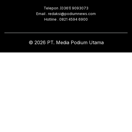
Telepon .(0361) 9093073
Email . redaksi@podiumnews.com
Hotline . 0821 4594 6900
© 2026 PT. Media Podium Utama