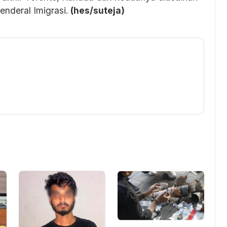
enderal Imigrasi.
(hes/suteja)