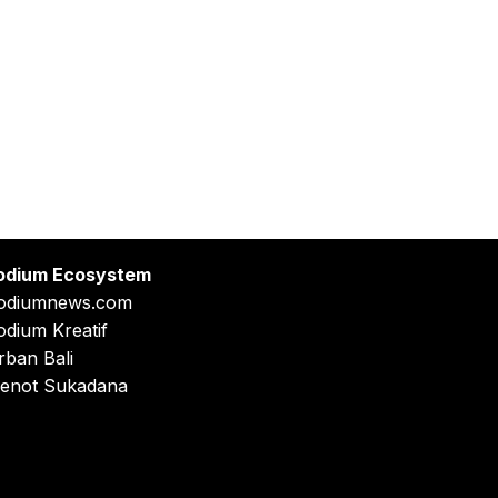
odium Ecosystem
odiumnews.com
odium Kreatif
rban Bali
enot Sukadana