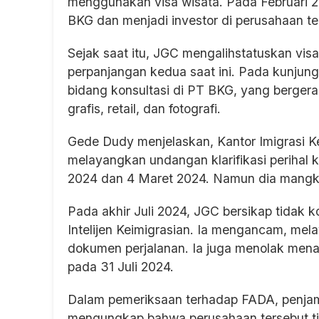
menggunakan visa wisata. Pada Februari 20
BKG dan menjadi investor di perusahaan te
Sejak saat itu, JGC mengalihstatuskan vi
perpanjangan kedua saat ini. Pada kunjung
bidang konsultasi di PT BKG, yang bergerak
grafis, retail, dan fotografi.
Gede Dudy menjelaskan, Kantor Imigrasi Ke
melayangkan undangan klarifikasi perihal 
2024 dan 4 Maret 2024. Namun dia mangkir
Pada akhir Juli 2024, JGC bersikap tidak 
Intelijen Keimigrasian. Ia mengancam, me
dokumen perjalanan. Ia juga menolak men
pada 31 Juli 2024.
Dalam pemeriksaan terhadap FADA, penjami
mengungkap bahwa perusahaan tersebut ti