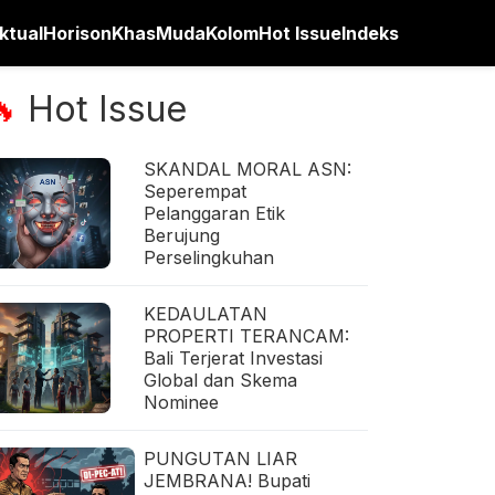
ktual
Horison
Khas
Muda
Kolom
Hot Issue
Indeks
Hot Issue
🔥
SKANDAL MORAL ASN:
Seperempat
Pelanggaran Etik
Berujung
Perselingkuhan
KEDAULATAN
PROPERTI TERANCAM:
Bali Terjerat Investasi
Global dan Skema
Nominee
PUNGUTAN LIAR
JEMBRANA! Bupati