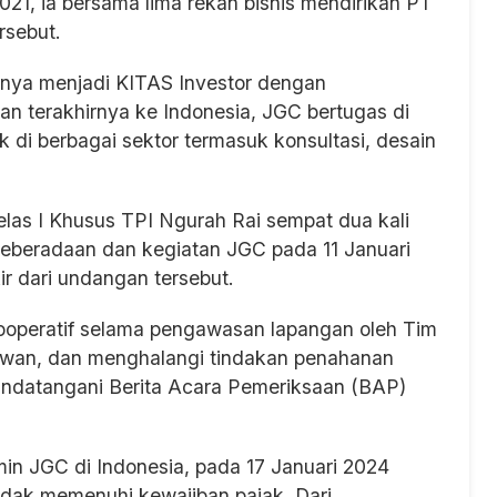
21, ia bersama lima rekan bisnis mendirikan PT
rsebut.
sanya menjadi KITAS Investor dengan
an terakhirnya ke Indonesia, JGC bertugas di
 di berbagai sektor termasuk konsultasi, desain
las I Khusus TPI Ngurah Rai sempat dua kali
keberadaan dan kegiatan JGC pada 11 Januari
 dari undangan tersebut.
kooperatif selama pengawasan lapangan oleh Tim
lawan, dan menghalangi tindakan penahanan
andatangani Berita Acara Pemeriksaan (BAP)
n JGC di Indonesia, pada 17 Januari 2024
dak memenuhi kewajiban pajak. Dari