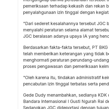
pemeriksaan terhadap kekasih dan rekan b
penyalahgunaan izin tinggal dengan kegiat
"Dari sederet kesalahannya tersebut JGC be
menyalahi peraturan selama alamat terseb
JGC beralasan adanya upaya IA yang henda
Berdasarkan fakta-fakta tersebut, PT BKG
telah memberikan keterangan yang tidak ben
menghormati peraturan perundang-undangan
proses pengawasan dan pemeriksaan keimi
"Oleh karena itu, tindakan administratif k
pencabutan izin tinggal terbatas serta pen
Gede Dudy menambahkan, sedianya KDK di
Bandara Internasional I Gusti Ngurah Rai d
Sedangkan JGC dideportasi dengan tujuan