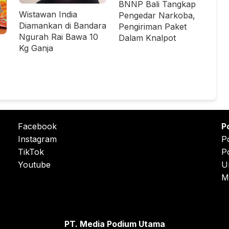
BNNP Bali Tangkap
Wistawan India
Pengedar Narkoba,
Diamankan di Bandara
Pengiriman Paket
Ngurah Rai Bawa 10
Dalam Knalpot
Kg Ganja
Facebook
P
Instagram
P
TikTok
P
Youtube
U
M
PT. Media Podium Utama