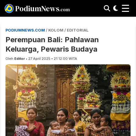
☰
PodiumNews
.com
PODIUMNEWS.COM
/ KOLOM / EDITORIAL
Perempuan Bali: Pahlawan
Keluarga, Pewaris Budaya
Oleh
Editor
• 27 April 2025 • 21:12:00 WITA