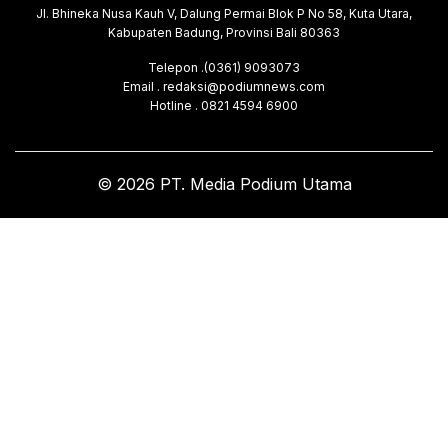
Jl. Bhineka Nusa Kauh V, Dalung Permai Blok P No 58, Kuta Utara,
Kabupaten Badung, Provinsi Bali 80363
Telepon .(0361) 9093073
Email . redaksi@podiumnews.com
Hotline . 0821 4594 6900
© 2026 PT. Media Podium Utama