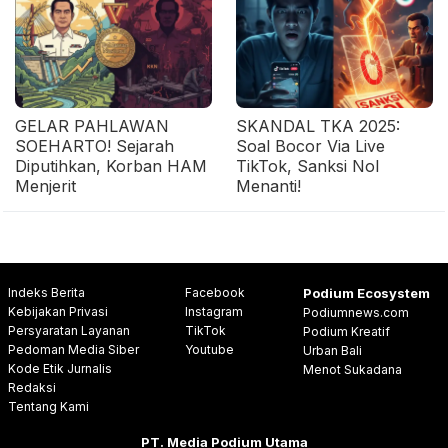
GELAR PAHLAWAN
SKANDAL TKA 2025:
SOEHARTO! Sejarah
Soal Bocor Via Live
Diputihkan, Korban HAM
TikTok, Sanksi Nol
Menjerit
Menanti!
Indeks Berita
Facebook
Podium Ecosystem
Kebijakan Privasi
Instagram
Podiumnews.com
Persyaratan Layanan
TikTok
Podium Kreatif
Pedoman Media Siber
Youtube
Urban Bali
Kode Etik Jurnalis
Menot Sukadana
Redaksi
Tentang Kami
PT. Media Podium Utama