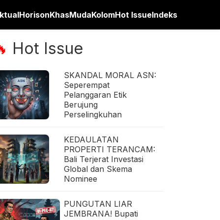
ktual
Horison
Khas
Muda
Kolom
Hot Issue
Indeks
Hot Issue
🔥
SKANDAL MORAL ASN:
Seperempat
Pelanggaran Etik
Berujung
Perselingkuhan
KEDAULATAN
PROPERTI TERANCAM:
Bali Terjerat Investasi
Global dan Skema
Nominee
PUNGUTAN LIAR
JEMBRANA! Bupati