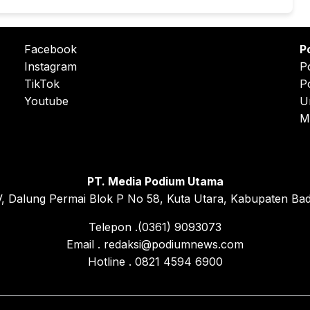
Facebook
P
Instagram
P
TikTok
P
Youtube
U
M
PT. Media Podium Utama
, Dalung Permai Blok P No 58, Kuta Utara, Kabupaten Bad
Telepon .(0361) 9093073
Email . redaksi@podiumnews.com
Hotline . 0821 4594 6900