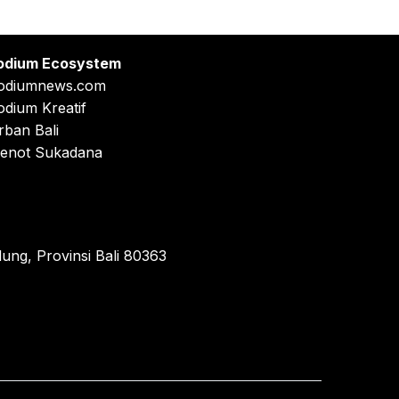
odium Ecosystem
odiumnews.com
odium Kreatif
rban Bali
enot Sukadana
ung, Provinsi Bali 80363