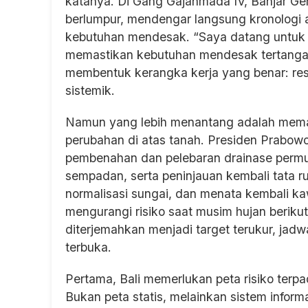
katanya. Di Gang Gajahmada IV, Banjar Ge
berlumpur, mendengar langsung kronologi 
kebutuhan mendesak. “Saya datang untuk m
memastikan kebutuhan mendesak tertangan
membentuk kerangka kerja yang benar: res
sistemik.
Namun yang lebih menantang adalah memas
perubahan di atas tanah. Presiden Prabowo
pembenahan dan pelebaran drainase permuk
sempadan, serta peninjauan kembali tata ru
normalisasi sungai, dan menata kembali k
mengurangi risiko saat musim hujan berikut
diterjemahkan menjadi target terukur, ja
terbuka.
Pertama, Bali memerlukan peta risiko terpad
Bukan peta statis, melainkan sistem infor