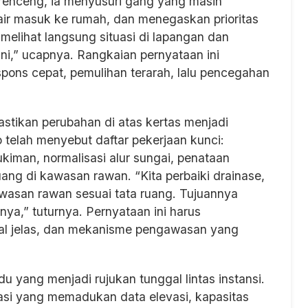
renceng, ia menyusuri gang yang masih
air masuk ke rumah, dan menegaskan prioritas
elihat langsung situasi di lapangan dan
i,” ucapnya. Rangkaian pernyataan ini
pons cepat, pemulihan terarah, lalu pencegahan
tikan perubahan di atas kertas menjadi
 telah menyebut daftar pekerjaan kunci:
iman, normalisasi alur sungai, penataan
ang di kawasan rawan. “Kita perbaiki drainase,
awasan rawan sesuai tata ruang. Tujuannya
nya,” tuturnya. Pernyataan ini harus
dwal jelas, dan mekanisme pengawasan yang
u yang menjadi rujukan tunggal lintas instansi.
masi yang memadukan data elevasi, kapasitas