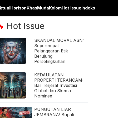
ktual
Horison
Khas
Muda
Kolom
Hot Issue
Indeks
Hot Issue
🔥
SKANDAL MORAL ASN:
Seperempat
Pelanggaran Etik
Berujung
Perselingkuhan
KEDAULATAN
PROPERTI TERANCAM:
Bali Terjerat Investasi
Global dan Skema
Nominee
PUNGUTAN LIAR
JEMBRANA! Bupati