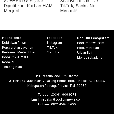
SOEHARTO! Sejarah
Soal Bocor Via Live
Diputihkan, Korban HAM
TikTok, Sanksi Nol
Menjerit
Menanti!
Indeks Berita
Facebook
Podium Ecosystem
Kebijakan Privasi
Instagram
Podiumnews.com
Persyaratan Layanan
TikTok
Podium Kreatif
Pedoman Media Siber
Youtube
Urban Bali
Kode Etik Jurnalis
Menot Sukadana
Redaksi
Tentang Kami
PT. Media Podium Utama
Jl. Bhineka Nusa Kauh V, Dalung Permai Blok P No 58, Kuta Utara,
Kabupaten Badung, Provinsi Bali 80363
Telepon .(0361) 9093073
Email . redaksi@podiumnews.com
Hotline . 0821 4594 6900