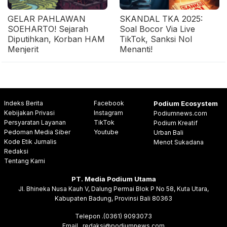
GELAR PAHLAWAN
SKANDAL TKA 2025:
SOEHARTO! Sejarah
Soal Bocor Via Live
Diputihkan, Korban HAM
TikTok, Sanksi Nol
Menjerit
Menanti!
Indeks Berita
Facebook
Podium Ecosystem
Kebijakan Privasi
Instagram
Podiumnews.com
Persyaratan Layanan
TikTok
Podium Kreatif
Pedoman Media Siber
Youtube
Urban Bali
Kode Etik Jurnalis
Menot Sukadana
Redaksi
Tentang Kami
PT. Media Podium Utama
Jl. Bhineka Nusa Kauh V, Dalung Permai Blok P No 58, Kuta Utara,
Kabupaten Badung, Provinsi Bali 80363
Telepon .(0361) 9093073
Email . redaksi@podiumnews.com