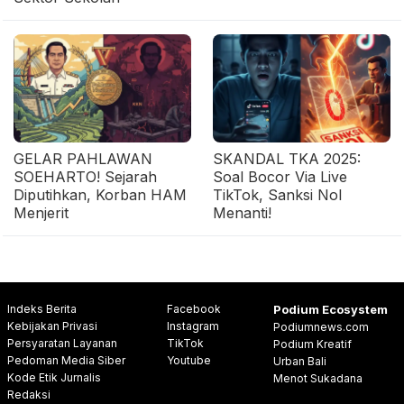
GELAR PAHLAWAN
SKANDAL TKA 2025:
SOEHARTO! Sejarah
Soal Bocor Via Live
Diputihkan, Korban HAM
TikTok, Sanksi Nol
Menjerit
Menanti!
Indeks Berita
Facebook
Podium Ecosystem
Kebijakan Privasi
Instagram
Podiumnews.com
Persyaratan Layanan
TikTok
Podium Kreatif
Pedoman Media Siber
Youtube
Urban Bali
Kode Etik Jurnalis
Menot Sukadana
Redaksi