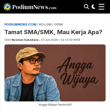
☰
PodiumNews
.com
PODIUMNEWS.COM
/ KOLOM / OPINI
Tamat SMA/SMK, Mau Kerja Apa?
Oleh
Nyoman Sukadana
• 01 Juli 2026 • 02:12:00 WITA
Angga Wijaya (Vector/AI)