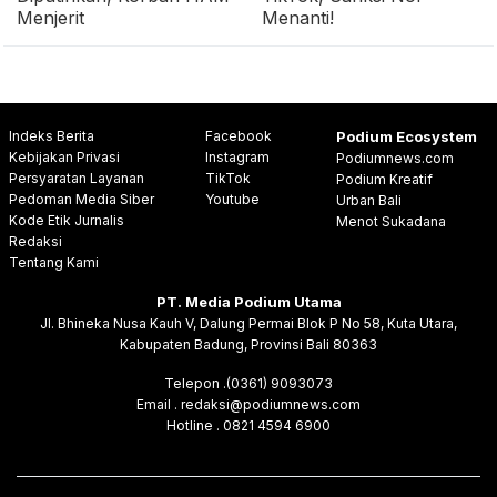
Menjerit
Menanti!
Indeks Berita
Facebook
Podium Ecosystem
Kebijakan Privasi
Instagram
Podiumnews.com
Persyaratan Layanan
TikTok
Podium Kreatif
Pedoman Media Siber
Youtube
Urban Bali
Kode Etik Jurnalis
Menot Sukadana
Redaksi
Tentang Kami
PT. Media Podium Utama
Jl. Bhineka Nusa Kauh V, Dalung Permai Blok P No 58, Kuta Utara,
Kabupaten Badung, Provinsi Bali 80363
Telepon .(0361) 9093073
Email . redaksi@podiumnews.com
Hotline . 0821 4594 6900