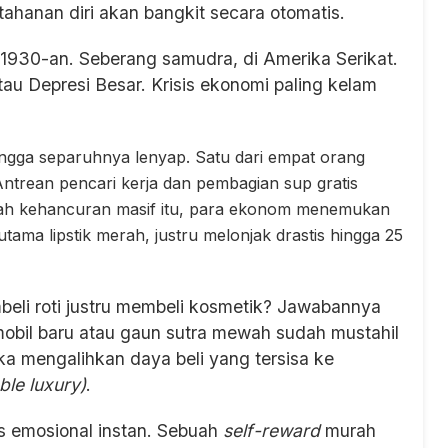
hanan diri akan bangkit secara otomatis.
 1930-an. Seberang samudra, di Amerika Serikat.
au Depresi Besar. Krisis ekonomi paling kelam
ingga separuhnya lenyap. Satu dari empat orang
Antrean pencari kerja dan pembagian sup gratis
ngah kehancuran masif itu, para ekonom menemukan
tama lipstik merah, justru melonjak drastis hingga 25
li roti justru membeli kosmetik? Jawabannya
mobil baru atau gaun sutra mewah sudah mustahil
ka mengalihkan daya beli yang tersisa ke
ble luxury)
.
s emosional instan. Sebuah
self-reward
murah