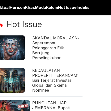
ktual
Horison
Khas
Muda
Kolom
Hot Issue
Indeks
Hot Issue
🔥
SKANDAL MORAL ASN:
Seperempat
Pelanggaran Etik
Berujung
Perselingkuhan
KEDAULATAN
PROPERTI TERANCAM:
Bali Terjerat Investasi
Global dan Skema
Nominee
PUNGUTAN LIAR
JEMBRANA! Bupati