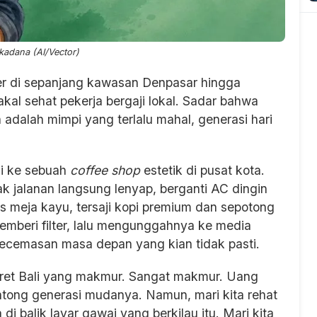
adana (AI/Vector)
er di sepanjang kawasan Denpasar hingga
akal sehat pekerja bergaji lokal. Sadar bahwa
dalah mimpi yang terlalu mahal, generasi hari
li ke sebuah
coffee shop
estetik di pusat kota.
k jalanan langsung lenyap, berganti AC dingin
s meja kayu, tersaji kopi premium dan sepotong
emberi filter, lalu mengunggahnya ke media
 kecemasan masa depan yang kian tidak pasti.
tret Bali yang makmur. Sangat makmur. Uang
antong generasi mudanya. Namun, mari kita rehat
di balik layar gawai yang berkilau itu. Mari kita