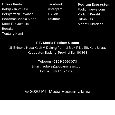
Indeks Berita
Facebook
Podium Ecosystem
Kebijakan Privasi
Instagram
Podiumnews.com
Persyaratan Layanan
TikTok
Podium Kreatif
Pedoman Media Siber
Youtube
Urban Bali
Kode Etik Jurnalis
Menot Sukadana
Redaksi
Tentang Kami
PT. Media Podium Utama
Jl. Bhineka Nusa Kauh V, Dalung Permai Blok P No 58, Kuta Utara,
Kabupaten Badung, Provinsi Bali 80363
Telepon .(0361) 9093073
Email . redaksi@podiumnews.com
Hotline . 0821 4594 6900
© 2026 PT. Media Podium Utama