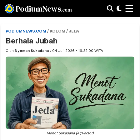
☰
PodiumNews
.com
PODIUMNEWS.COM
/ KOLOM / JEDA
Berhala Jubah
Oleh
Nyoman Sukadana
• 04 Juli 2026 • 16:22:00 WITA
Menot Sukadana (AI/Vector)