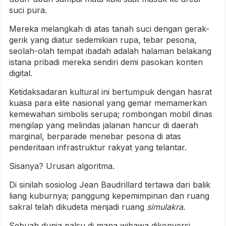
suci pura.
Mereka melangkah di atas tanah suci dengan gerak-
gerik yang diatur sedemikian rupa, tebar pesona,
seolah-olah tempat ibadah adalah halaman belakang
istana pribadi mereka sendiri demi pasokan konten
digital.
Ketidaksadaran kultural ini bertumpuk dengan hasrat
kuasa para elite nasional yang gemar memamerkan
kemewahan simbolis serupa; rombongan mobil dinas
mengilap yang melindas jalanan hancur di daerah
marginal, berparade menebar pesona di atas
penderitaan infrastruktur rakyat yang telantar.
Sisanya? Urusan algoritma.
Di sinilah sosiolog Jean Baudrillard tertawa dari balik
liang kuburnya; panggung kepemimpinan dan ruang
sakral telah dikudeta menjadi ruang
simulakra
.
Sebuah dunia palsu di mana wibawa dikonversi