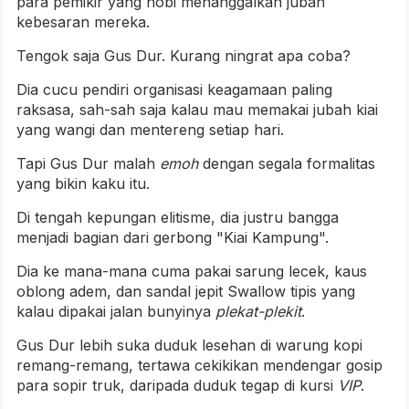
para pemikir yang hobi menanggalkan jubah
kebesaran mereka.
Tengok saja Gus Dur. Kurang ningrat apa coba?
Dia cucu pendiri organisasi keagamaan paling
raksasa, sah-sah saja kalau mau memakai jubah kiai
yang wangi dan mentereng setiap hari.
Tapi Gus Dur malah
emoh
dengan segala formalitas
yang bikin kaku itu.
Di tengah kepungan elitisme, dia justru bangga
menjadi bagian dari gerbong "Kiai Kampung".
Dia ke mana-mana cuma pakai sarung lecek, kaus
oblong adem, dan sandal jepit Swallow tipis yang
kalau dipakai jalan bunyinya
plekat-plekit
.
Gus Dur lebih suka duduk lesehan di warung kopi
remang-remang, tertawa cekikikan mendengar gosip
para sopir truk, daripada duduk tegap di kursi
VIP
.