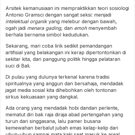
Arsitek kemanusiaan ini mempraktikkan teori sosiologi
Antonio Gramsci dengan sangat seksi: menjadi
intelektual organik
yang melebur dengan bawah,
ogah jadi
menara gading
, dan
emoh
menyembah
berhala bernama simbol kedudukan.
Sekarang, mari coba lirik sedikit pemandangan
artifisial yang belakangan ini kerap dipertontonkan di
sekitar kita, dari panggung politik hingga pelataran
suci di Bali.
Di pulau yang dulunya terkenal karena tradisi
spiritualnya yang anggun dan bersahaja, mendadak
jagat media sosial kita dihebohkan oleh tontonan
sirkus kekuasaan yang dangkal.
Ada orang yang mendadak hobi dandan perlente,
mematut diri bak raja diraja abad pertengahan yang
turun dari singgasana, lalu pamer busana
kemewahan berbalut jubah emas kelap-kelip dari
ubun-ubun sampai mata kaki saat masuk ke areal