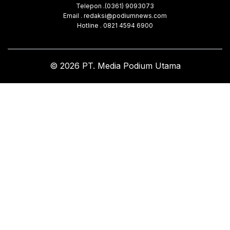
Telepon .(0361) 9093073
Email . redaksi@podiumnews.com
Hotline . 0821 4594 6900
© 2026 PT. Media Podium Utama