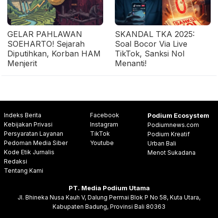
GELAR PAHLAWAN
SKANDAL TKA 2025:
SOEHARTO! Sejarah
Soal Bocor Via Live
Diputihkan, Korban HAM
TikTok, Sanksi Nol
Menjerit
Menanti!
Indeks Berita
Facebook
Podium Ecosystem
Kebijakan Privasi
Instagram
Podiumnews.com
Persyaratan Layanan
TikTok
Podium Kreatif
Pedoman Media Siber
Youtube
Urban Bali
Kode Etik Jurnalis
Menot Sukadana
Redaksi
Tentang Kami
PT. Media Podium Utama
Jl. Bhineka Nusa Kauh V, Dalung Permai Blok P No 58, Kuta Utara,
Kabupaten Badung, Provinsi Bali 80363