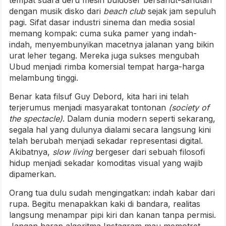
dengan musik disko dari
beach club
sejak jam sepuluh
pagi. Sifat dasar industri sinema dan media sosial
memang kompak: cuma suka pamer yang indah-
indah, menyembunyikan macetnya jalanan yang bikin
urat leher tegang. Mereka juga sukses mengubah
Ubud menjadi rimba komersial tempat harga-harga
melambung tinggi.
Benar kata filsuf Guy Debord, kita hari ini telah
terjerumus menjadi masyarakat tontonan
(society of
the spectacle)
. Dalam dunia modern seperti sekarang,
segala hal yang dulunya dialami secara langsung kini
telah berubah menjadi sekadar representasi digital.
Akibatnya,
slow living
bergeser dari sebuah filosofi
hidup menjadi sekadar komoditas visual yang wajib
dipamerkan.
Orang tua dulu sudah mengingatkan: indah kabar dari
rupa. Begitu menapakkan kaki di bandara, realitas
langsung menampar pipi kiri dan kanan tanpa permisi.
Jangan harap algoritma Instagram mau memotret