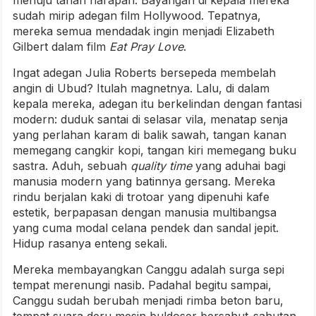
sudah mirip adegan film Hollywood. Tepatnya,
mereka semua mendadak ingin menjadi Elizabeth
Gilbert dalam film
Eat Pray Love
.
Ingat adegan Julia Roberts bersepeda membelah
angin di Ubud? Itulah magnetnya. Lalu, di dalam
kepala mereka, adegan itu berkelindan dengan fantasi
modern: duduk santai di selasar vila, menatap senja
yang perlahan karam di balik sawah, tangan kanan
memegang cangkir kopi, tangan kiri memegang buku
sastra. Aduh, sebuah
quality time
yang aduhai bagi
manusia modern yang batinnya gersang. Mereka
rindu berjalan kaki di trotoar yang dipenuhi kafe
estetik, berpapasan dengan manusia multibangsa
yang cuma modal celana pendek dan sandal jepit.
Hidup rasanya enteng sekali.
Mereka membayangkan Canggu adalah surga sepi
tempat merenungi nasib. Padahal begitu sampai,
Canggu sudah berubah menjadi rimba beton baru,
tempat suara deru mesin buldoser bersahut-sahutan