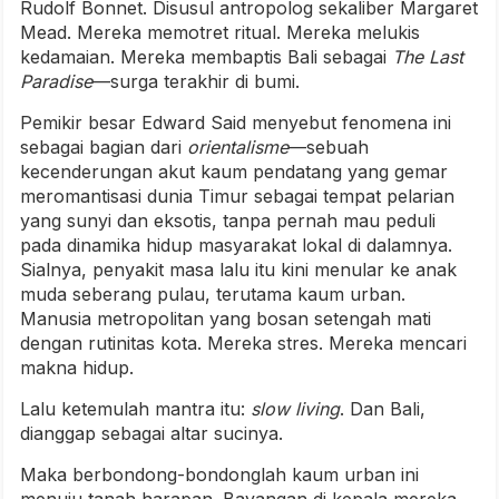
Rudolf Bonnet. Disusul antropolog sekaliber Margaret
Mead. Mereka memotret ritual. Mereka melukis
kedamaian. Mereka membaptis Bali sebagai
The Last
Paradise
—surga terakhir di bumi.
Pemikir besar Edward Said menyebut fenomena ini
sebagai bagian dari
orientalisme
—sebuah
kecenderungan akut kaum pendatang yang gemar
meromantisasi dunia Timur sebagai tempat pelarian
yang sunyi dan eksotis, tanpa pernah mau peduli
pada dinamika hidup masyarakat lokal di dalamnya.
Sialnya, penyakit masa lalu itu kini menular ke anak
muda seberang pulau, terutama kaum urban.
Manusia metropolitan yang bosan setengah mati
dengan rutinitas kota. Mereka stres. Mereka mencari
makna hidup.
Lalu ketemulah mantra itu:
slow living
. Dan Bali,
dianggap sebagai altar sucinya.
Maka berbondong-bondonglah kaum urban ini
menuju tanah harapan. Bayangan di kepala mereka