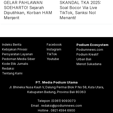
GELAR PAHLAWAN
SKANDAL TKA 2025:
SOEHARTO! Sejarah
Soal Bocor Via Live
Diputihkan, Korban HAM
TikTok, Sanksi Nol
Menjerit
Menanti!
Indeks Berita
Facebook
Podium Ecosystem
Kebijakan Privasi
Instagram
Podiumnews.com
Persyaratan Layanan
TikTok
Podium Kreatif
Pedoman Media Siber
Youtube
Urban Bali
Kode Etik Jurnalis
Menot Sukadana
Redaksi
Tentang Kami
PT. Media Podium Utama
Jl. Bhineka Nusa Kauh V, Dalung Permai Blok P No 58, Kuta Utara,
Kabupaten Badung, Provinsi Bali 80363
Telepon .(0361) 9093073
Email . redaksi@podiumnews.com
Hotline . 0821 4594 6900