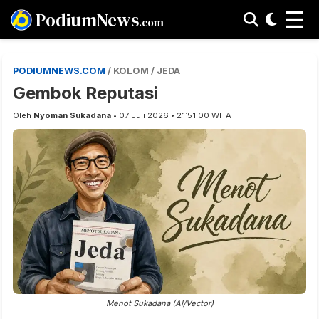
☰
PodiumNews
.com
PODIUMNEWS.COM
/ KOLOM / JEDA
Gembok Reputasi
Oleh
Nyoman Sukadana
• 07 Juli 2026 • 21:51:00 WITA
Menot Sukadana (AI/Vector)