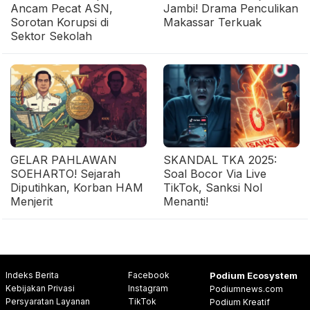
Ancam Pecat ASN,
Jambi! Drama Penculikan
Sorotan Korupsi di
Makassar Terkuak
Sektor Sekolah
GELAR PAHLAWAN
SKANDAL TKA 2025:
SOEHARTO! Sejarah
Soal Bocor Via Live
Diputihkan, Korban HAM
TikTok, Sanksi Nol
Menjerit
Menanti!
Indeks Berita
Facebook
Podium Ecosystem
Kebijakan Privasi
Instagram
Podiumnews.com
Persyaratan Layanan
TikTok
Podium Kreatif