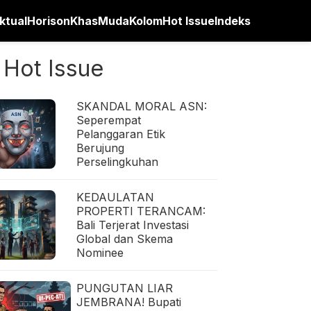
ktual
Horison
Khas
Muda
Kolom
Hot Issue
Indeks
Hot Issue
SKANDAL MORAL ASN:
Seperempat
Pelanggaran Etik
Berujung
Perselingkuhan
KEDAULATAN
PROPERTI TERANCAM:
Bali Terjerat Investasi
Global dan Skema
Nominee
PUNGUTAN LIAR
JEMBRANA! Bupati