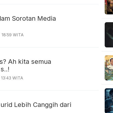
alam Sorotan Media
obal
, 18:59 WITA
is? Ah kita semua
aris..!
, 13:43 WITA
urid Lebih Canggih dari
uru