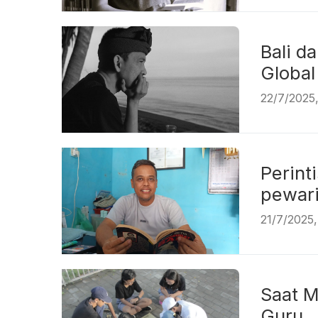
Bali d
Gl
22/7/2025
Perint
pew
21/7/2025
Saat M
G