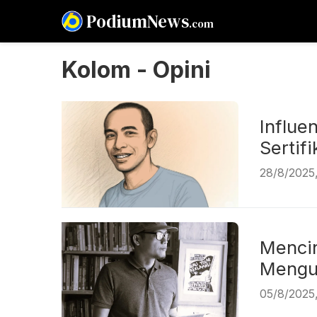
PodiumNews
.com
Kolom - Opini
Influe
Ser
28/8/2025
Mencin
Me
05/8/2025