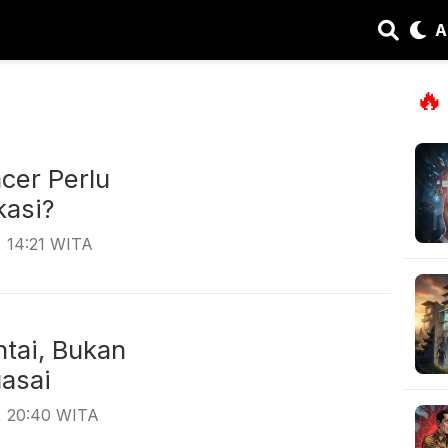
A
🔥
ncer Perlu
tifikasi?
, 14:21 WITA
tai, Bukan
nguasai
, 20:40 WITA