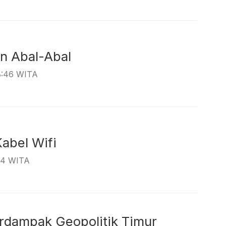
awan Abal-Abal
8:46 WITA
rat Kabel Wifi
:14 WITA
erdampak Geopolitik Timur